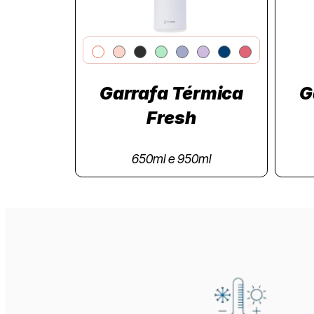
Garrafa Térmica
G
Fresh
650ml e 950ml