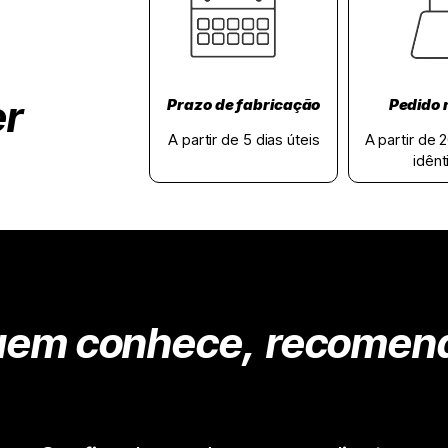
er
Prazo de fabricação
Pedido 
A partir de 5 dias úteis
A partir de 
idênt
em conhece,
recomen