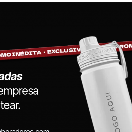
zadas
 empresa
tear.
laboradores com